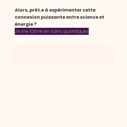
Alors, prêt.e à expérimenter cette
connexion puissante entre science et
énergie ?
Je me forme en soins quantiques
Hello, moi c'est Sophie
J’adopte une approche Holistique, c’est
à dire qui va prendre compte les aspects
émotionnels, psychologiques, physiques
et spirituels de l’être que j’accompagne,
ainsi que son environnement.
Mes Valeurs: professionnalisme, éthique,