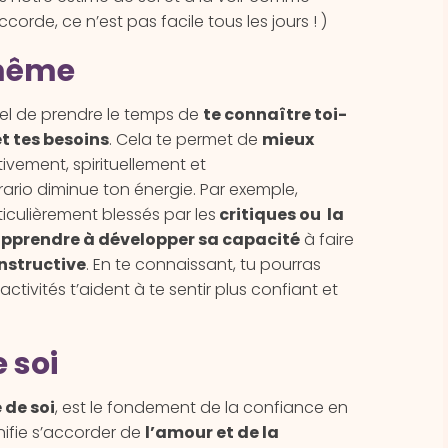
accorde, ce n’est pas facile tous les jours ! )
-même
tiel de prendre le temps de
te connaître toi-
t tes besoins
. Cela te permet de
mieux
ivement, spirituellement et
ario diminue ton énergie. Par exemple,
iculièrement blessés par les
critiques ou la
pprendre à développer sa capacité
à faire
nstructive
. En te connaissant, tu pourras
ivités t’aident à te sentir plus confiant et
 soi
 de soi
, est le fondement de la confiance en
gnifie s’accorder de
l’amour et de la