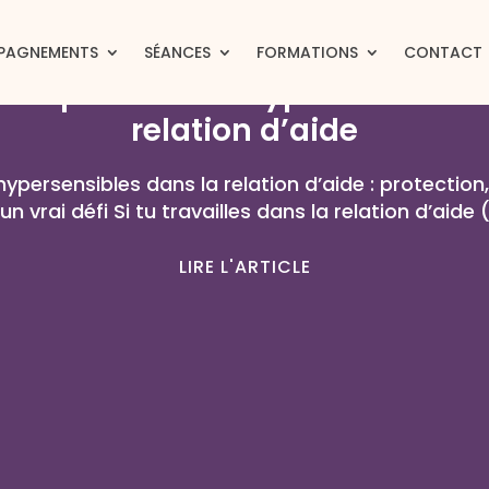
S1-ENERGY_59
|
02/10/2025
PAGNEMENTS
SÉANCES
FORMATIONS
CONTACT
les quand tu es hypersensible et
relation d’aide
hypersensibles dans la relation d’aide : protection
n vrai défi Si tu travailles dans la relation d’aide 
LIRE L'ARTICLE