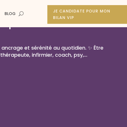
JE CANDIDATE POUR MON
BLOG
BILAN VIP
 que tu travailles dans la
, ancrage et sérénité au quotidien. ✨ Être
(thérapeute, infirmier, coach, psy,...