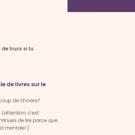
de trucs si tu
e de livres sur le
aucoup de choses?
(attention, c’est
ntinues de lire parce que
et mentale! )