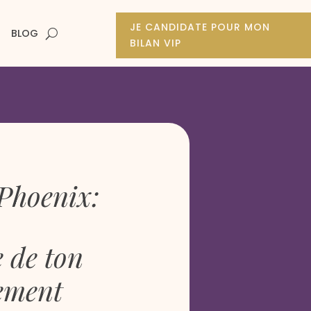
JE CANDIDATE POUR MON
BLOG
BILAN VIP
Phoenix:
e de ton
ement