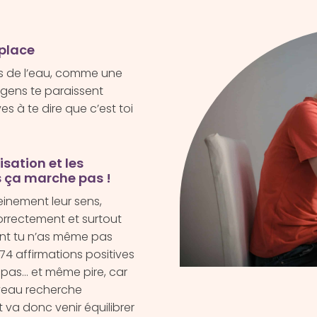
 place
s de l’eau, comme une
s gens te paraissent
es à te dire que c’est toi
isation et les
is ça marche pas !
einement leur sens,
correctement et surtout
ont tu n’as même pas
74 affirmations positives
 pas… et même pire, car
veau recherche
et va donc venir équilibrer