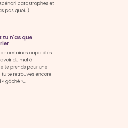
scénarii catastrophes et
pas pas quoi…)
t tu n'as que
rler
r certaines capacités
 avoir du mal à
age te prends pour une
s : tu te retrouves encore
l « gâché »…